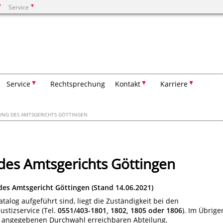
Service
Suchen
Service
Rechtsprechung
Kontakt
Karriere
UNG DES AMTSGERICHTS GÖTTINGEN
 des Amtsgerichts Göttingen
des Amtsgericht Göttingen
(Stand 14.06.2021)
talog aufgeführt sind, liegt die Zuständigkeit bei den
ustizservice (Tel.
0551/403-1801, 1802, 1805 oder 1806
). Im Übrige
der angegebenen Durchwahl erreichbaren Abteilung.