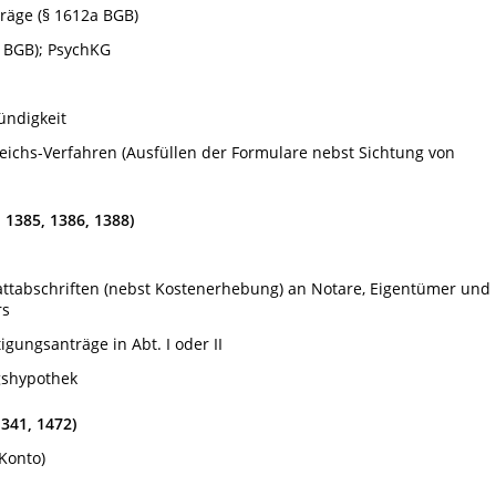
räge (§ 1612a BGB)
 BGB); PsychKG
ündigkeit
chs-Verfahren (Ausfüllen der Formulare nebst Sichtung von
 1385, 1386, 1388)
ttabschriften (nebst Kostenerhebung) an Notare, Eigentümer und
rs
ungsanträge in Abt. I oder II
gshypothek
1341, 1472)
Konto)