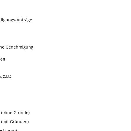
digungs-Anträge
che Genehmigung
ren
 z.B.:
t (ohne Gründe)
t (mit Gründen)
erfahren)