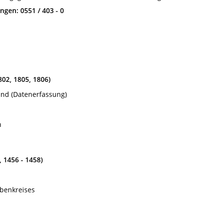
gen: 0551 / 403 - 0
802, 1805, 1806)
nd (Datenerfassung)
n
 1456 - 1458)
benkreises