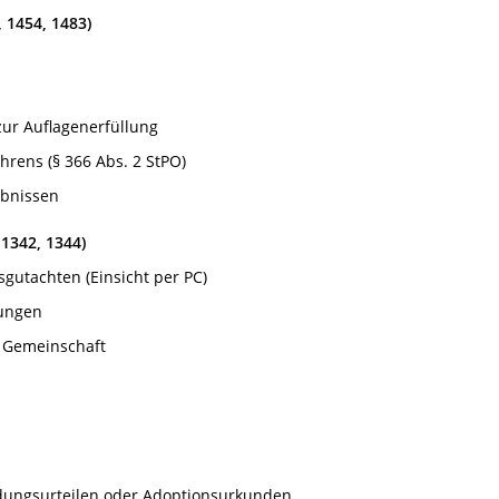
, 1454, 1483)
ur Auflagenerfüllung
rens (§ 366 Abs. 2 StPO)
ubnissen
1342, 1344)
gutachten (Einsicht per PC)
rungen
 Gemeinschaft
idungsurteilen oder Adoptionsurkunden