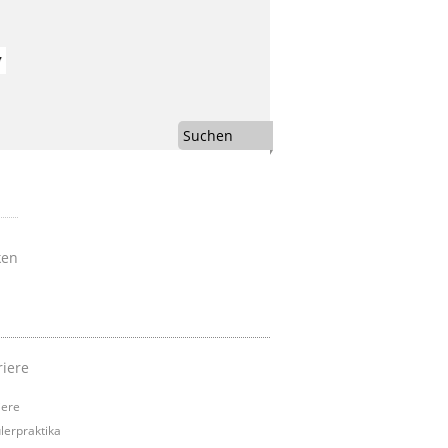
Suchen
ken
riere
iere
lerpraktika