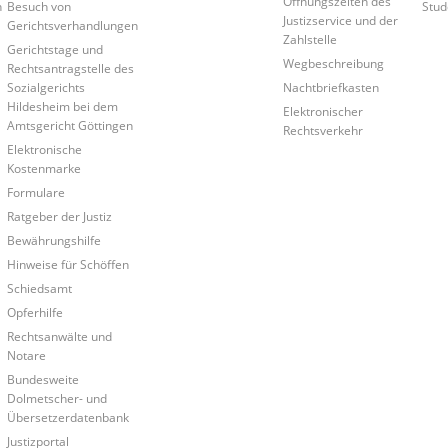
Öffnungszeiten des
n
Besuch von
Stud
Justizservice und der
Gerichtsverhandlungen
Zahlstelle
Gerichtstage und
Wegbeschreibung
Rechtsantragstelle des
Sozialgerichts
Nachtbriefkasten
Hildesheim bei dem
Elektronischer
Amtsgericht Göttingen
Rechtsverkehr
Elektronische
Kostenmarke
Formulare
Ratgeber der Justiz
Bewährungshilfe
Hinweise für Schöffen
Schiedsamt
Opferhilfe
Rechtsanwälte und
Notare
Bundesweite
Dolmetscher- und
Übersetzerdatenbank
Justizportal