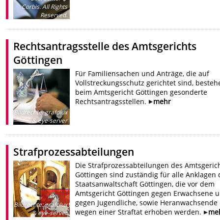
Corbis. All Rights
Reserved.
Rechtsantragsstelle des Amtsgerichts
Göttingen
Für Familiensachen und Anträge, die auf
Vollstreckungsschutz gerichtet sind, besteh
beim Amtsgericht Göttingen gesonderte
Rechtsantragsstellen.
mehr
Bildrechte
:
grafolux
& eye-server
Strafprozessabteilungen
Die Strafprozessabteilungen des Amtsgeric
Göttingen sind zuständig für alle Anklagen 
Staatsanwaltschaft Göttingen, die vor dem
Amtsgericht Göttingen gegen Erwachsene 
gegen Jugendliche, sowie Heranwachsende
Bildrechte
:
grafolux
wegen einer Straftat erhoben werden.
me
& eye-server