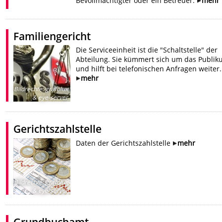
Bevollmächtigter oder ein Betreuer.
mehr
Familiengericht
Die Serviceeinheit ist die "Schaltstelle" der
Abteilung. Sie kümmert sich um das Publi
und hilft bei telefonischen Anfragen weiter.
mehr
Bildrechte
:
grafolux
& eye-server
Gerichtszahlstelle
Daten der Gerichtszahlstelle
mehr
Bildrechte
:
grafolux
& eye-server
Grundbuchamt