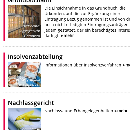
Die Einsichtnahme in das Grundbuch, die
Urkunden, auf die zur Ergänzung einer
Eintragung Bezug genommen ist und von d
noch nicht erledigten Eintragungsanträgen 
Bildrechte
:
jedem gestattet, der ein berechtigtes Intere
Amtsgericht
darlegt.
mehr
Göttingen
Insolvenzabteilung
Informationen über Insolvenzverfahren
m
Bildrechte
:
grafolux
& eye-server
Nachlassgericht
Nachlass- und Erbangelegenheiten
mehr
Bildrechte
:
�