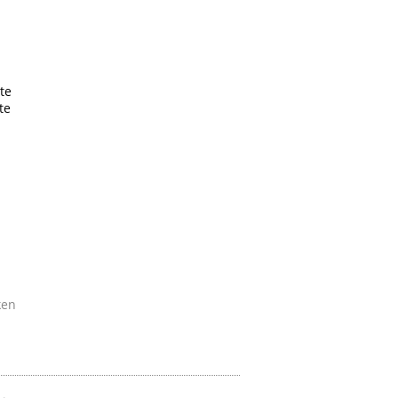
te
te
ken