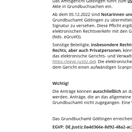
Das Amtsgericht Göttingen führt zum
05
Akte in Grundbuchsachen ein.
Ab dem 05.12.2022 sind
Notarinnen un
Grundbuchamt Göttingen zu übermitteln 
Signatur zu versehen. Diese Pflicht erg
elektronischen Rechtsverkehr mit den 
(Nds. eGruVO).
Sonstige Beteiligte,
insbesondere Rechts
Rechts, aber auch Privatpersonen
, kön
das elektronische Gerichts- und Verwalt
https://egvp.justiz.de
). Die elektronisc
dem Gericht einen aufwändigen Scanpr
Wichtig!
Die Anträge können
ausschließlich
an d
werden. Anträge, die an das allgemeine
Grundbuchamt nicht zugegangen. Eine We
Das Grundbuchamt Göttingen erreichen S
EGVP:
DE.Justiz.0a4d366e-8d92-48a2-a