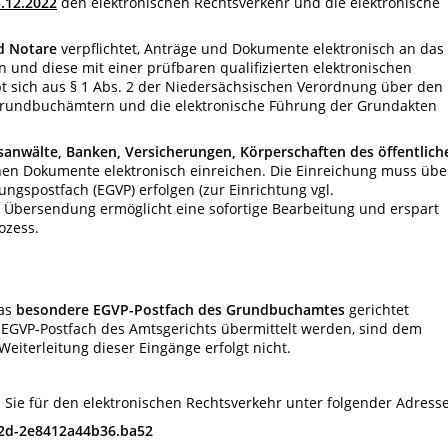
.12.2022
den elektronischen Rechtsverkehr und die elektronische
d Notare
verpflichtet, Anträge und Dokumente elektronisch an das
und diese mit einer prüfbaren qualifizierten elektronischen
ibt sich aus § 1 Abs. 2 der Niedersächsischen Verordnung über den
Grundbuchämtern und die elektronische Führung der Grundakten
anwälte, Banken, Versicherungen, Körperschaften des öffentlich
nen Dokumente elektronisch einreichen. Die Einreichung muss übe
ungspostfach (EGVP) erfolgen (zur Einrichtung vgl.
he Übersendung ermöglicht eine sofortige Bearbeitung und erspart
ozess.
as
besondere EGVP-Postfach des Grundbuchamtes
gerichtet
 EGVP-Postfach des Amtsgerichts übermittelt werden, sind dem
iterleitung dieser Eingänge erfolgt nicht.
ie für den elektronischen Rechtsverkehr unter folgender Adresse
c2d-2e8412a44b36.ba52