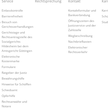
Service
Rechtsprechung
Kontakt
Kar
Einlasskontrolle
Kontaktformular und
Karr
Bankverbindung
Barrierefreiheit
Schü
Öffnungszeiten des
n
Besuch von
Stud
Justizservice und der
Gerichtsverhandlungen
Zahlstelle
Gerichtstage und
Wegbeschreibung
Rechtsantragstelle des
Sozialgerichts
Nachtbriefkasten
Hildesheim bei dem
Elektronischer
Amtsgericht Göttingen
Rechtsverkehr
Elektronische
Kostenmarke
Formulare
Ratgeber der Justiz
Bewährungshilfe
Hinweise für Schöffen
Schiedsamt
Opferhilfe
Rechtsanwälte und
Notare