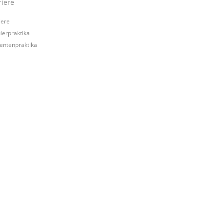
riere
iere
lerpraktika
entenpraktika