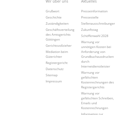
Wir über uns
Aktuelles
Grußwort
Presseinformation
Geschichte
Pressestelle
Zuständigkeiten
Stellenausschreibunge
Geschäftsverteilung
Zukunftstag
des Amtsgerichts
Schöffenwahl 2028
Göttingen
Warnung vor
Gerichtsvollzieher
unnötigen Kosten bei
Mediation beim
Anforderung von
Güterichter
Grundbuchausdrucken
durch
Registergericht
Internetdienstleister
Datenschutz
Warnung vor
Sitemap
gefälschten
Impressum
Kostenrechnungen des
Registergerichts
Warnung vor
gefälschten Schreiben,
Emails und
Kostenrechnungen
Information zur